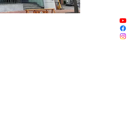
Sale ended
Sale ended