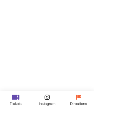
门票
Sale ended
Ticket type
R
Price
₩35,000
Sale ended
Ticket type
Tickets
Instagram
Directions
VIP
Price
₩48,000