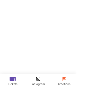
门票
Sale ended
Ticket type
VIP
Price
₩48,000
Sale ended
Ticket type
Tickets
Instagram
Directions
R
Price
₩35,000