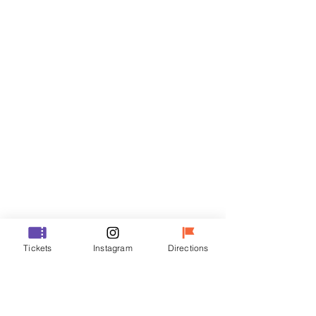
门票
Sale ended
Ticket type
VIP
Price
₩48,000
Sale ended
Ticket type
Tickets
Instagram
Directions
R
Price
₩35,000