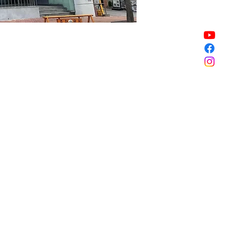
Sale ended
Sale ended