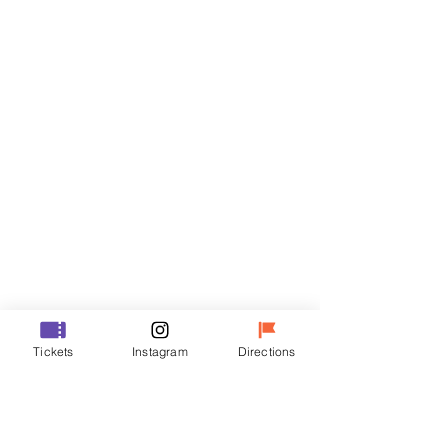
门票
Sale ended
Ticket type
R
Price
₩35,000
Sale ended
Ticket type
Tickets
Instagram
Directions
VIP
Price
₩48,000