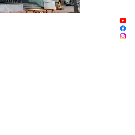
Sale ended
Sale ended