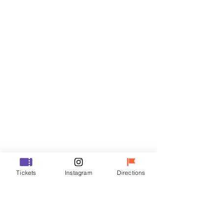
门票
Sale ended
Ticket type
R
Price
₩35,000
Sale ended
Ticket type
Tickets
Instagram
Directions
VIP
Price
₩48,000