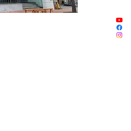
Sale ended
Sale ended