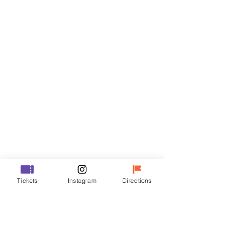
门票
Sale ended
Ticket type
VIP
Price
₩48,000
Sale ended
Ticket type
Tickets
Instagram
Directions
R
Price
₩35,000