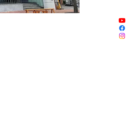
Sale ended
Sale ended