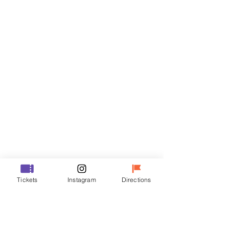
门票
Sale ended
Ticket type
VIP
Price
₩48,000
Sale ended
Ticket type
Tickets
Instagram
Directions
R
Price
₩35,000