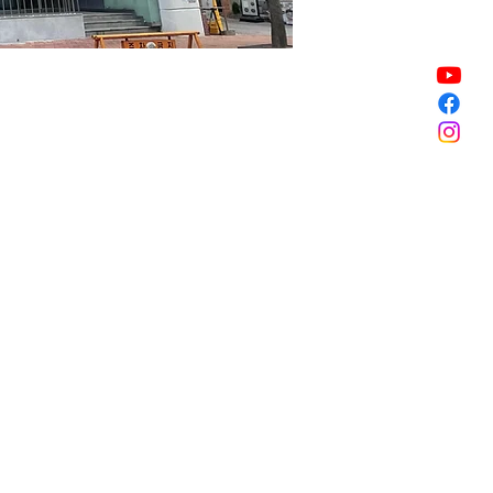
Sale ended
Sale ended