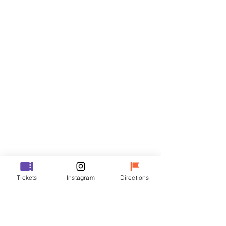
门票
Sale ended
Ticket type
R
Price
₩35,000
Sale ended
Ticket type
Tickets
Instagram
Directions
VIP
Price
₩48,000