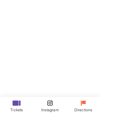
门票
Sale ended
Ticket type
R
Price
₩35,000
Sale ended
Ticket type
Tickets
Instagram
Directions
VIP
Price
₩48,000