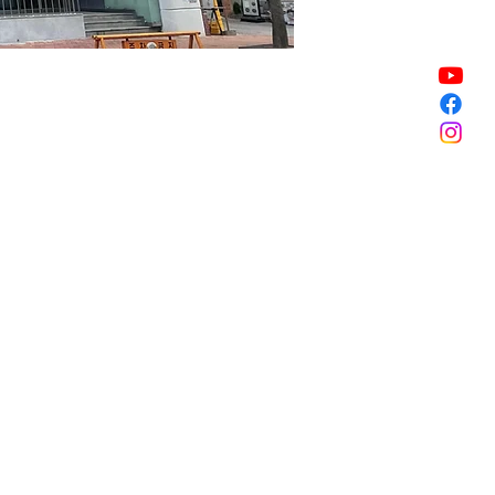
Sale ended
Sale ended