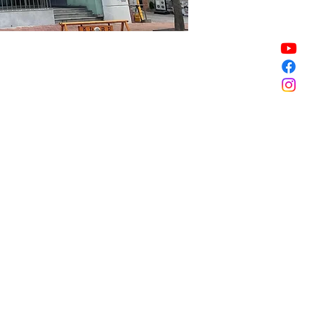
Sale ended
Sale ended