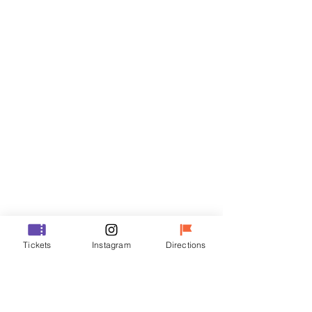
门票
Sale ended
Ticket type
VIP
Price
₩48,000
Sale ended
Ticket type
Tickets
Instagram
Directions
R
Price
₩35,000