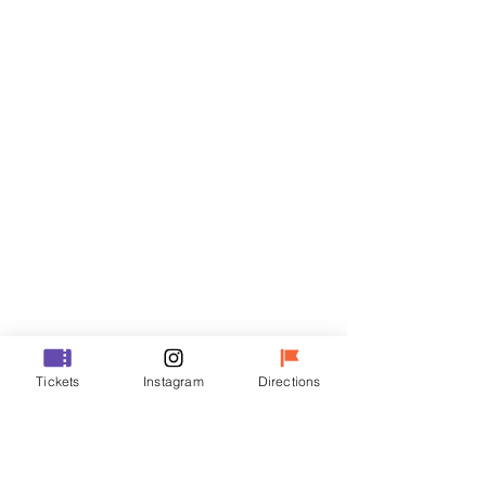
门票
Sale ended
Ticket type
R
Price
₩35,000
Sale ended
Ticket type
Tickets
Instagram
Directions
VIP
Price
₩48,000