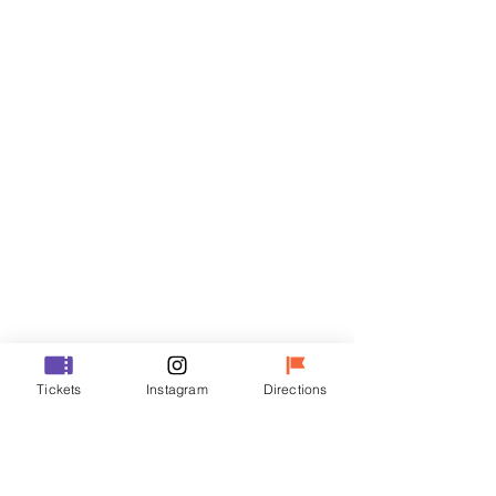
门票
Sale ended
Ticket type
R
Price
₩35,000
Sale ended
Ticket type
Tickets
Instagram
Directions
VIP
Price
₩48,000