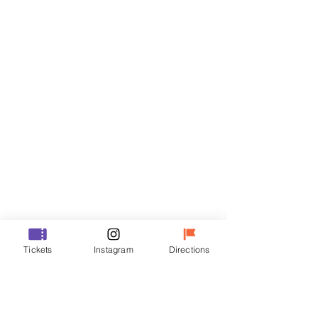
门票
Sale ended
Ticket type
R
Price
₩35,000
Sale ended
Ticket type
Tickets
Instagram
Directions
VIP
Price
₩48,000