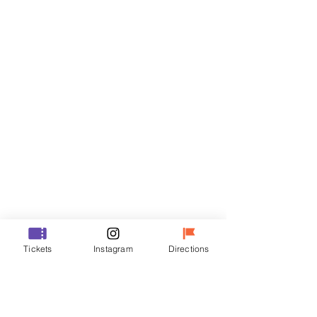
门票
Sale ended
Ticket type
R
Price
₩35,000
Sale ended
Ticket type
Tickets
Instagram
Directions
VIP
Price
₩48,000