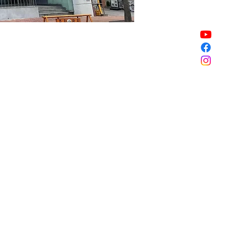
Sale ended
Sale ended