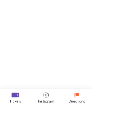
门票
Sale ended
Ticket type
VIP
Price
₩48,000
Sale ended
Ticket type
Tickets
Instagram
Directions
R
Price
₩35,000