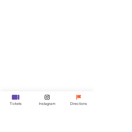
门票
Sale ended
Ticket type
VIP
Price
₩48,000
Sale ended
Ticket type
Tickets
Instagram
Directions
R
Price
₩35,000