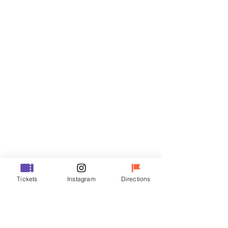
门票
Sale ended
Ticket type
R
Price
₩35,000
Sale ended
Ticket type
Tickets
Instagram
Directions
VIP
Price
₩48,000