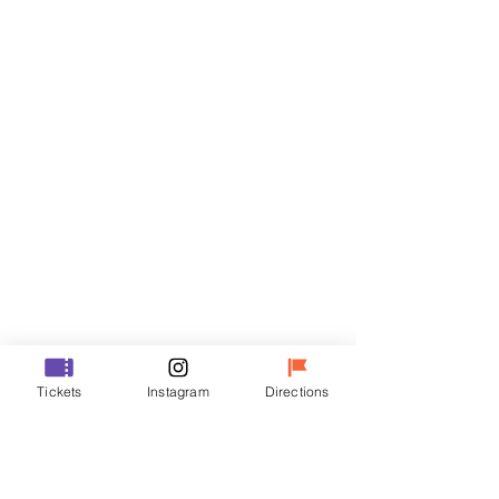
门票
Sale ended
Ticket type
R
Price
₩35,000
Sale ended
Ticket type
Tickets
Instagram
Directions
VIP
Price
₩48,000