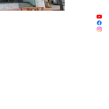
Sale ended
Sale ended