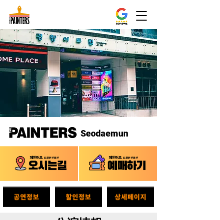
Seodaemun