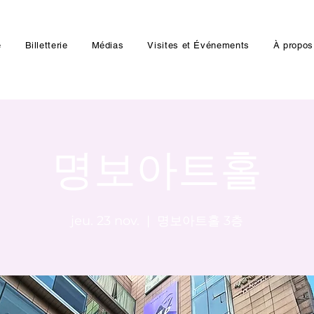
e
Billetterie
Médias
Visites et Événements
À propos
명보아트홀
jeu. 23 nov.
  |  
명보아트홀 3층