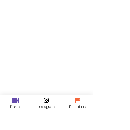
Billets
Vente expirée
Type de billet
R
Prix
50 000 ₩
Vente expirée
Type de billet
Tickets
Instagram
Directions
VIP
Prix
70 000 ₩