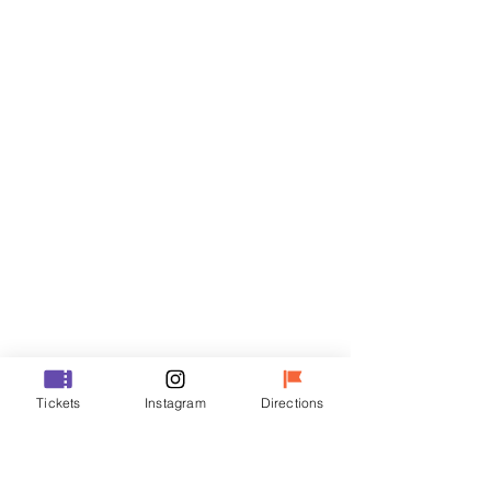
Billets
Vente expirée
Type de billet
R
Prix
35 000 ₩
Vente expirée
Type de billet
Tickets
Instagram
Directions
VIP
Prix
48 000 ₩