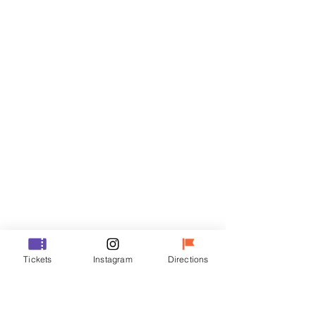
Billets
Vente expirée
Type de billet
VIP
Prix
48 000 ₩
Vente expirée
Type de billet
Tickets
Instagram
Directions
R
Prix
35 000 ₩