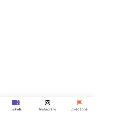
Billets
Vente expirée
Type de billet
VIP
Prix
48 000 ₩
Vente expirée
Type de billet
Tickets
Instagram
Directions
R
Prix
35 000 ₩