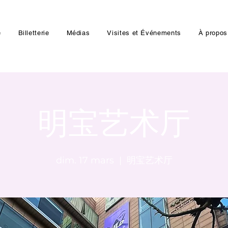
e
Billetterie
Médias
Visites et Événements
À propos
明宝艺术厅
dim. 17 mars
  |  
明宝艺术厅