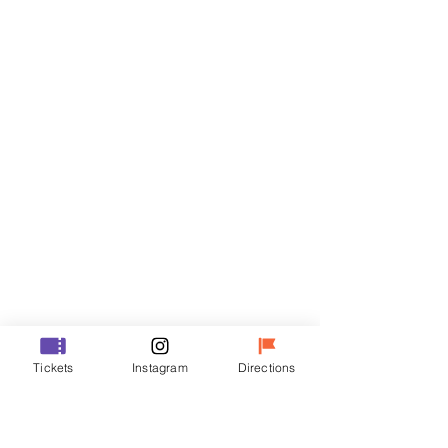
Billets
Vente expirée
Type de billet
R
Prix
35 000 ₩
Vente expirée
Type de billet
Tickets
Instagram
Directions
VIP
Prix
48 000 ₩