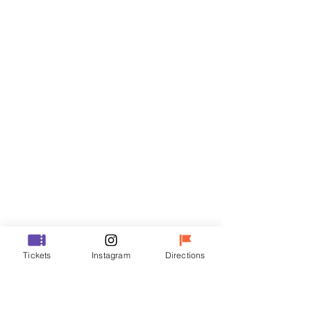
Billets
Vente expirée
Type de billet
VIP
Prix
48 000 ₩
Vente expirée
Type de billet
Tickets
Instagram
Directions
R
Prix
35 000 ₩