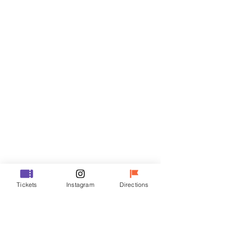
Billets
Vente expirée
Type de billet
R
Prix
35 000 ₩
Vente expirée
Type de billet
Tickets
Instagram
Directions
VIP
Prix
48 000 ₩