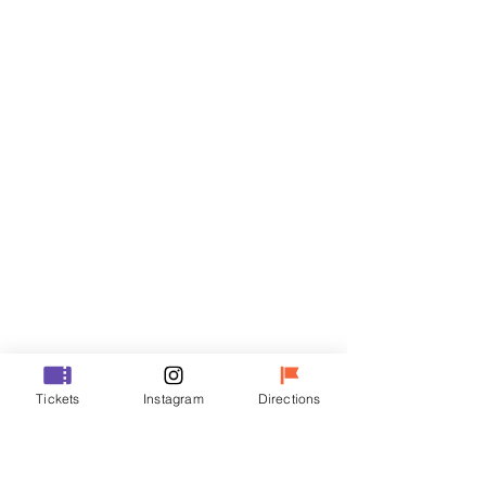
Billets
Vente expirée
Type de billet
R
Prix
35 000 ₩
Vente expirée
Type de billet
Tickets
Instagram
Directions
VIP
Prix
48 000 ₩