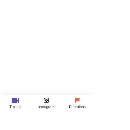
Billets
Vente expirée
Type de billet
VIP
Prix
48 000 ₩
Vente expirée
Type de billet
Tickets
Instagram
Directions
R
Prix
35 000 ₩