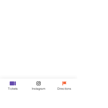
Billets
Vente expirée
Type de billet
VIP
Prix
48 000 ₩
Vente expirée
Type de billet
Tickets
Instagram
Directions
R
Prix
35 000 ₩