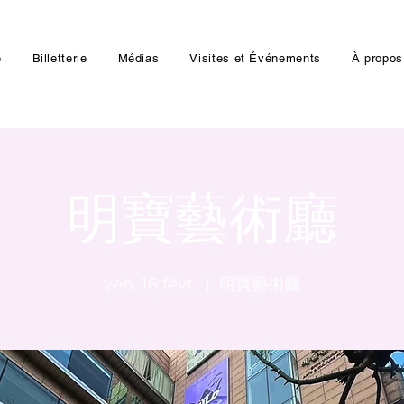
e
Billetterie
Médias
Visites et Événements
À propos
明寶藝術廳
ven. 16 févr.
  |  
明寶藝術廳