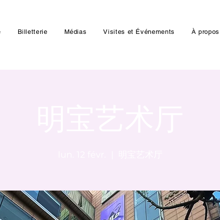
e
Billetterie
Médias
Visites et Événements
À propos
明宝艺术厅
lun. 12 févr.
  |  
明宝艺术厅