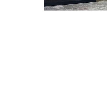
Heure et lieu
12 févr. 2024, 17:00 – 17:05
明宝艺术厅, 首尔中区乾川路4
Billets
Type de billet
VIP
Type de billet