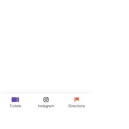
Billets
Vente expirée
Type de billet
VIP
Prix
48 000 ₩
Vente expirée
Type de billet
Tickets
Instagram
Directions
R
Prix
35 000 ₩