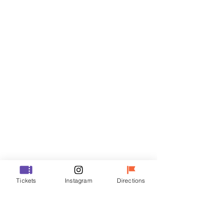
Billets
Vente expirée
Type de billet
R
Prix
35 000 ₩
Vente expirée
Type de billet
Tickets
Instagram
Directions
VIP
Prix
48 000 ₩