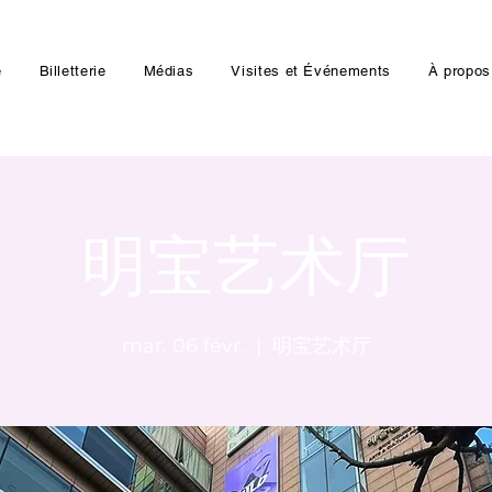
e
Billetterie
Médias
Visites et Événements
À propos
明宝艺术厅
mar. 06 févr.
  |  
明宝艺术厅