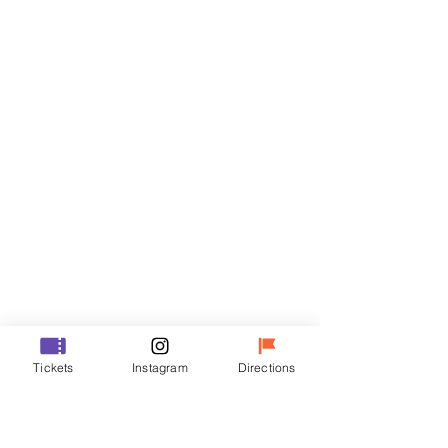
Billets
Vente expirée
Type de billet
VIP
Prix
70 000 ₩
Vente expirée
Type de billet
Tickets
Instagram
Directions
R
Prix
50 000 ₩