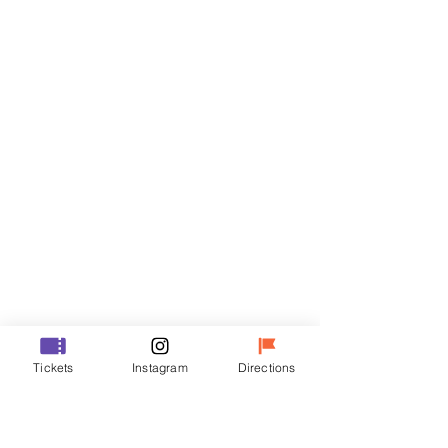
Billets
Vente expirée
Type de billet
R
Prix
50 000 ₩
Vente expirée
Type de billet
Tickets
Instagram
Directions
VIP
Prix
70 000 ₩