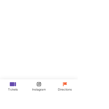
Billets
Vente expirée
Type de billet
R
Prix
50 000 ₩
Vente expirée
Type de billet
Tickets
Instagram
Directions
VIP
Prix
70 000 ₩