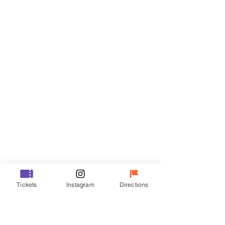
Billets
Vente expirée
Type de billet
R
Prix
50 000 ₩
Vente expirée
Type de billet
Tickets
Instagram
Directions
VIP
Prix
70 000 ₩